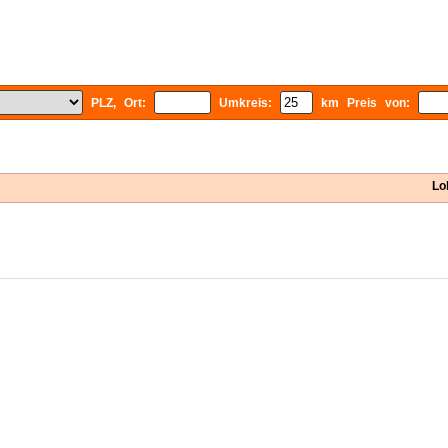
PLZ, Ort:
Umkreis:
km Preis von:
Lo