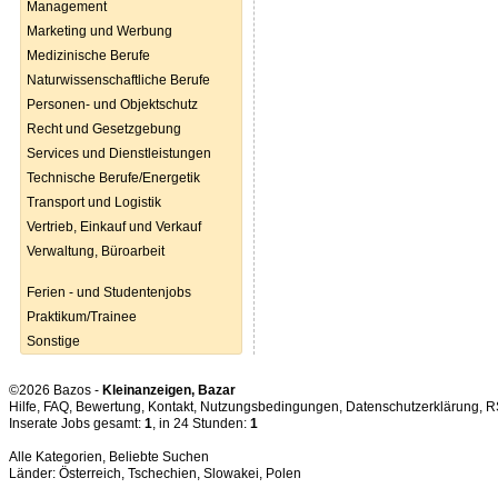
Management
Marketing und Werbung
Medizinische Berufe
Naturwissenschaftliche Berufe
Personen- und Objektschutz
Recht und Gesetzgebung
Services und Dienstleistungen
Technische Berufe/Energetik
Transport und Logistik
Vertrieb, Einkauf und Verkauf
Verwaltung, Büroarbeit
Ferien - und Studentenjobs
Praktikum/Trainee
Sonstige
©2026 Bazos -
Kleinanzeigen, Bazar
Hilfe
,
FAQ
,
Bewertung
,
Kontakt
,
Nutzungsbedingungen
,
Datenschutzerklärung
,
R
Inserate Jobs gesamt:
1
, in 24 Stunden:
1
Alle Kategorien
,
Beliebte Suchen
Länder:
Österreich
,
Tschechien
,
Slowakei
,
Polen