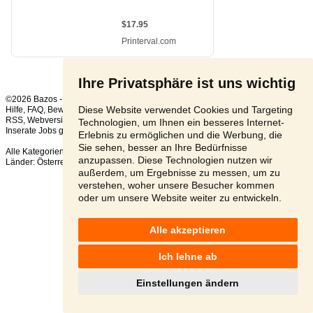
Ihre Privatsphäre ist uns wichtig
©2026 Bazos -
Kleinanzeigen, Bazar Praktikum/Trainee
Diese Website verwendet Cookies und Targeting
Hilfe
,
FAQ
,
Bewertung
,
Kontakt
,
Nutzungsbedingungen
,
Datenschutzerklärung
,
RSS
,
Technologien, um Ihnen ein besseres Internet-
Inserate Jobs gesamt:
1
, in 24 Stunden:
1
Erlebnis zu ermöglichen und die Werbung, die
Sie sehen, besser an Ihre Bedürfnisse
Alle Kategorien
,
Beliebte Suchen
anzupassen. Diese Technologien nutzen wir
Länder:
Österreich
,
Tschechien
,
Slowakei
,
Polen
außerdem, um Ergebnisse zu messen, um zu
verstehen, woher unsere Besucher kommen
oder um unsere Website weiter zu entwickeln.
Alle akzeptieren
Ich lehne ab
Einstellungen ändern