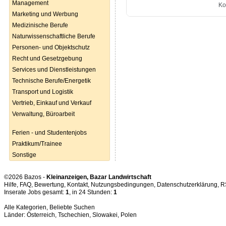
Management
Marketing und Werbung
Medizinische Berufe
Naturwissenschaftliche Berufe
Personen- und Objektschutz
Recht und Gesetzgebung
Services und Dienstleistungen
Technische Berufe/Energetik
Transport und Logistik
Vertrieb, Einkauf und Verkauf
Verwaltung, Büroarbeit
Ferien - und Studentenjobs
Praktikum/Trainee
Sonstige
©2026 Bazos -
Kleinanzeigen, Bazar Landwirtschaft
Hilfe
,
FAQ
,
Bewertung
,
Kontakt
,
Nutzungsbedingungen
,
Datenschutzerklärung
,
R
Inserate Jobs gesamt:
1
, in 24 Stunden:
1
Alle Kategorien
,
Beliebte Suchen
Länder:
Österreich
,
Tschechien
,
Slowakei
,
Polen