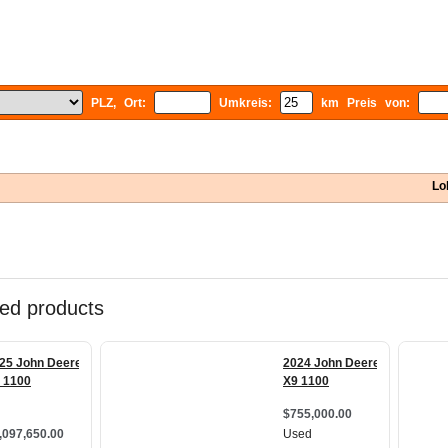
PLZ, Ort:
Umkreis:
km Preis von:
Lo