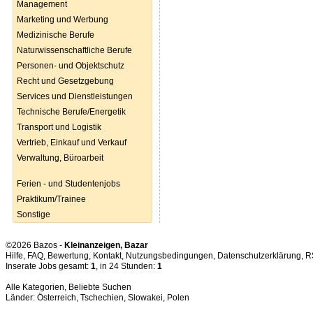
Management
Marketing und Werbung
Medizinische Berufe
Naturwissenschaftliche Berufe
Personen- und Objektschutz
Recht und Gesetzgebung
Services und Dienstleistungen
Technische Berufe/Energetik
Transport und Logistik
Vertrieb, Einkauf und Verkauf
Verwaltung, Büroarbeit
Ferien - und Studentenjobs
Praktikum/Trainee
Sonstige
©2026 Bazos -
Kleinanzeigen, Bazar
Hilfe
,
FAQ
,
Bewertung
,
Kontakt
,
Nutzungsbedingungen
,
Datenschutzerklärung
,
R
Inserate Jobs gesamt:
1
, in 24 Stunden:
1
Alle Kategorien
,
Beliebte Suchen
Länder:
Österreich
,
Tschechien
,
Slowakei
,
Polen