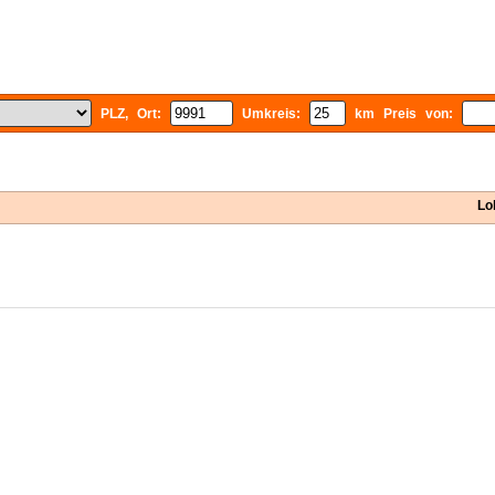
PLZ, Ort:
Umkreis:
km Preis von:
Lo