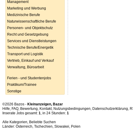
Management
Marketing und Werbung
Medizinische Berufe
Naturwissenschaftliche Berufe
Personen- und Objektschutz
Recht und Gesetzgebung
Services und Dienstleistungen
Technische Berufe/Energetik
Transport und Logistik
Vertrieb, Einkauf und Verkauf
Verwaltung, Büroarbeit
Ferien - und Studentenjobs
Praktikum/Trainee
Sonstige
©2026 Bazos -
Kleinanzeigen, Bazar
Hilfe
,
FAQ
,
Bewertung
,
Kontakt
,
Nutzungsbedingungen
,
Datenschutzerklärung
,
R
Inserate Jobs gesamt:
1
, in 24 Stunden:
1
Alle Kategorien
,
Beliebte Suchen
Länder:
Österreich
,
Tschechien
,
Slowakei
,
Polen