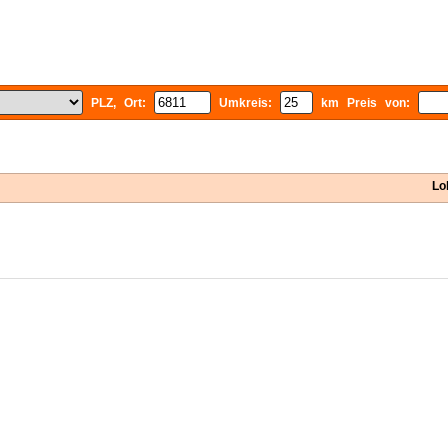
PLZ, Ort:
Umkreis:
km Preis von:
Lo