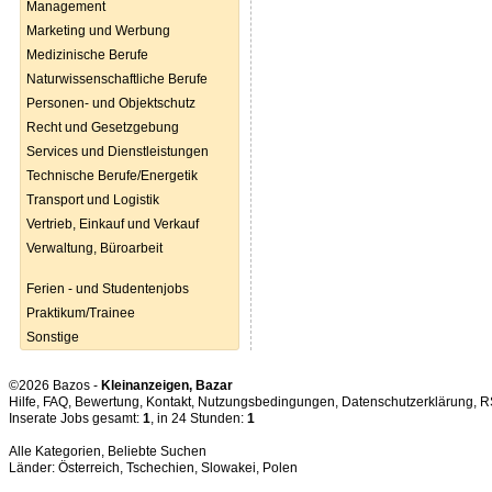
Management
Marketing und Werbung
Medizinische Berufe
Naturwissenschaftliche Berufe
Personen- und Objektschutz
Recht und Gesetzgebung
Services und Dienstleistungen
Technische Berufe/Energetik
Transport und Logistik
Vertrieb, Einkauf und Verkauf
Verwaltung, Büroarbeit
Ferien - und Studentenjobs
Praktikum/Trainee
Sonstige
©2026 Bazos -
Kleinanzeigen, Bazar
Hilfe
,
FAQ
,
Bewertung
,
Kontakt
,
Nutzungsbedingungen
,
Datenschutzerklärung
,
R
Inserate Jobs gesamt:
1
, in 24 Stunden:
1
Alle Kategorien
,
Beliebte Suchen
Länder:
Österreich
,
Tschechien
,
Slowakei
,
Polen